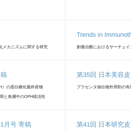
Trends in Immun
化メカニズムに関する研究
創傷治癒におけるサーチュイ
文投稿
第35回 日本美容
 ; OPH）の蛋白糖化最終産物
プラセンタ抽出物外用剤の有
Es）消去作用と角層中のOPH様活性
1月号 寄稿
第41回 日本研究