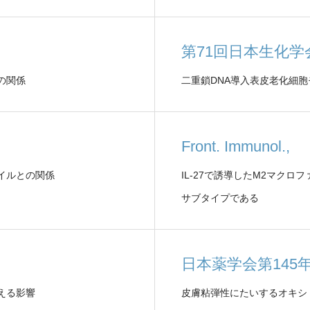
第71回日本生化
の関係
二重鎖DNA導入表皮老化細
Front. Immunol.,
イルとの関係
IL-27で誘導したM2マク
サブタイプである
日本薬学会第145
える影響
皮膚粘弾性にたいするオキシ