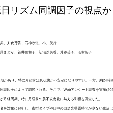
概日リズム同調因子の視点か
美、安食冴香、石神政道、小川茂行
澤まどか、笹井佐和子、初治沙矢香、升谷英子、若村智子
周期があり、特に月経前は肌状態が不安定になりやすい。一方、約24時
同調因子によって調節される。そこで、Webアンケート調査を実施(202
が月経周期、特に月経前の肌不安定化に与える影響を調査した。
801名を対象に解析し、夜型タイプや日中の自然光曝露時間が少ない生活