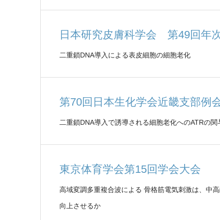
日本研究皮膚科学会 第49回年
二重鎖DNA導入による表皮細胞の細胞老化
第70回日本生化学会近畿支部例
二重鎖DNA導入で誘導される細胞老化へのATRの関
東京体育学会第15回学会大会
高域変調多重複合波による 骨格筋電気刺激は、中
向上させるか