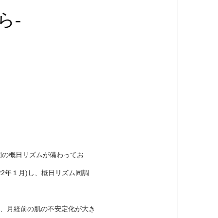
ら-
間の概日リズムが備わってお
2年１月)し、概日リズム同調
は、月経前の肌の不安定化が大き