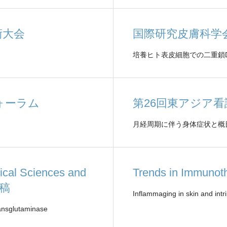
術大会
国際研究皮膚科学
培養ヒト表皮細胞での二重鎖
ォーラム
第26回東アジア
月経周期に伴う身体症状と概
ical Sciences and
Trends in Immu
投稿
Inflammaging in skin and intri
transglutaminase