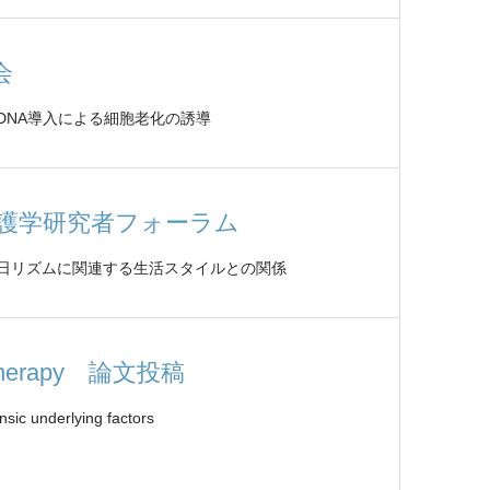
会
DNA導入による細胞老化の誘導
看護学研究者フォーラム
日リズムに関連する生活スタイルとの関係
notherapy 論文投稿
nsic underlying factors