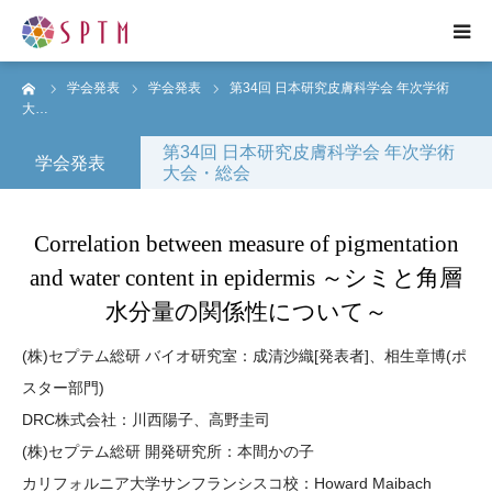
ーム
学会発表
学会発表
第34回 日本研究皮膚科学会 年次学術
HOME
大…
第34回 日本研究皮膚科学会 年次学術
企業紹介
学会発表
大会・総会
研究紹介
Correlation between measure of pigmentation
and water content in epidermis ～シミと角層
事業紹介
水分量の関係性について～
プレスリリース
(株)セプテム総研 バイオ研究室：成清沙織[発表者]、相生章博(ポ
スター部門)
各種お問い合わせ
DRC株式会社：川西陽子、高野圭司
(株)セプテム総研 開発研究所：本間かの子
ENGLISH
カリフォルニア大学サンフランシスコ校：Howard Maibach