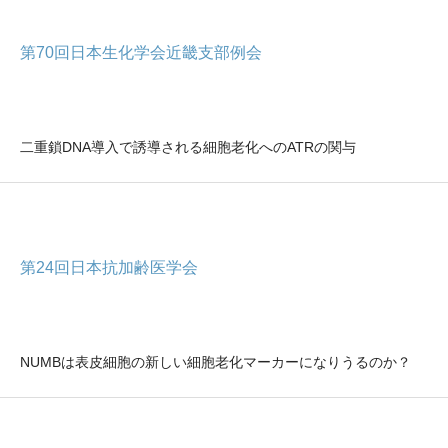
第70回日本生化学会近畿支部例会
二重鎖DNA導入で誘導される細胞老化へのATRの関与
第24回日本抗加齢医学会
NUMBは表皮細胞の新しい細胞老化マーカーになりうるのか？