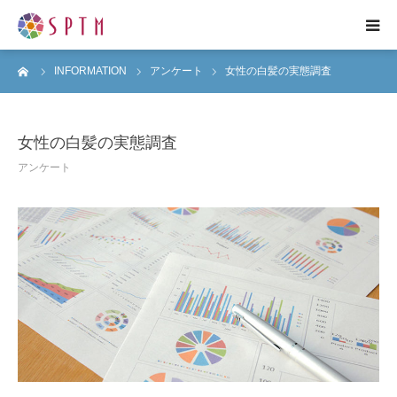
ーム
INFORMATION
アンケート
女性の白髪の実態調査
HOME
企業紹介
女性の白髪の実態調査
アンケート
研究紹介
事業紹介
プレスリリース
各種お問い合わせ
ENGLISH