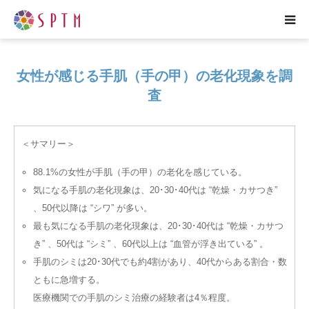
HOME
女性が感じる手肌（手の甲）の老化現象を調
査
企業紹介
研究紹介
＜サマリー＞
88.1%の女性が手肌（手の甲）の老化を感じている。
事業紹介
気になる手肌の老化現象は、20･30･40代は “乾燥・カサつき”
、50代以降は “シワ” が多い。
プレスリリース
最も気になる手肌の老化現象は、20･30･40代は “乾燥・カサつ
き” 、50代は “シミ” 、60代以上は “血管が浮き出ている” 。
各種お問い合わせ
手肌のシミは20･30代でも約4割があり、40代からある割合・数
ともに急増する。
ENGLISH
医療機関での手肌のシミ治療の経験者は4％程度。