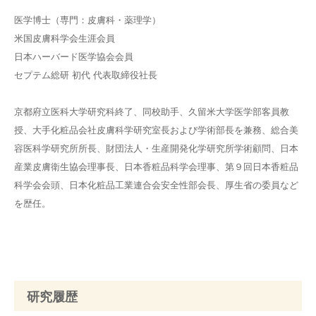
医学博士（専門：皮膚科・薬理学）
米国皮膚科学会生涯会員
日本ハーバード医学協会会員
セプテム総研 初代 代表取締役社長
京都府立医科大学研究科終了、同校助手、久留米大学医学部客員教
授、大手化粧品会社皮膚科学研究室長および学術部長を兼務、総合美
容医科学研究所所長、財団法人・生産開発化学研究所学術顧問、日本
産業皮膚衛生協会理事長、日本香粧品科学会理事、第９回日本香粧品
科学会会頭、日本化粧品工業連合会安全性部会長、厚生省の委員など
を歴任。
研究履歴