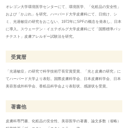
オレゴン大学環境医学センターにて、環境医学、「化粧品の安全性」
および「かぶれ」を研究。ハーバード大学皮膚科にて、日焼け、シ
ミ、光過敏症の研究をおこない、1972年にSPFの概念を発表し、日本
に導入。スウェーデン・イエテボルグ大学皮膚科にて「国際標準パッ
チテスト」皮膚アレルギー試験法を研究。
受賞暦
「光過敏症」の研究で科学技術庁長官賞受賞、「光と皮膚の研究」に
てハーバード大学より表彰。国際皮膚科学会、日本皮膚科学会、日本
美容形成外科学会、香粧品科学会より表彰状、感謝状を受賞。
著書他
皮膚科専門書、化粧品の安全性、美容医学の著書、論文多数（省略）